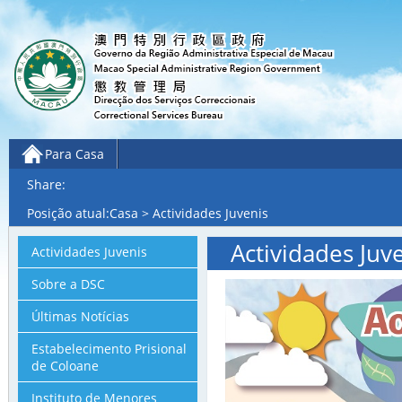
Para Casa
Share:
Posição atual:
Casa
> Actividades Juvenis
Actividades Juve
Actividades Juvenis
Sobre a DSC
Últimas Notícias
Estabelecimento Prisional
de Coloane
Instituto de Menores