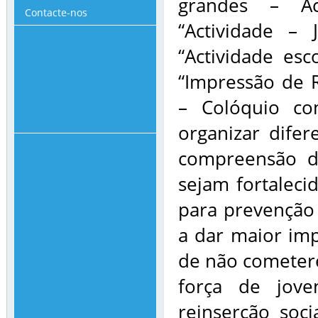
grandes – Act
Contacte-nos
“Actividade – 
“Actividade esc
“Impressão de 
– Colóquio co
organizar difer
compreensão do
sejam fortaleci
para prevenção 
a dar maior imp
de não cometere
força de jove
reinserção soc