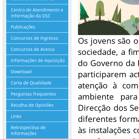
Centro de Atendimento e
Informação da DSC
Publicações
Concursos de Ingresso
Os jovens são o
Concursos de Acesso
sociedade, a fi
Informações de Aquisição
do Governo da R
Download
participarem ac
Carta de Qualidade
atenção à com
Perguntas frequentes
ambiente para
Recolha de Opiniões
Direcção dos Se
Links
diferentes forma
Retrospectiva de
às instalações 
Informações