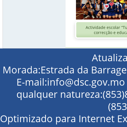
Actividade escolar “T
correcção e educ
Atualiz
Morada:Estrada da Barra
E-mail:info@dsc.gov.m
qualquer natureza:(853
(85
Optimizado para Internet E