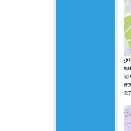
少
地
電話：
傳真：
電子