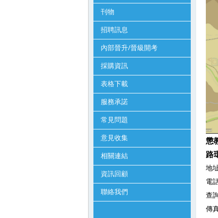
刊物
招聘訊息
內部晉升/晉級開考
採購資訊
表格下載
服務承諾
常見問題
意見收集
懲
路
相關連結
地
資訊回顧
電話
聯絡我們
查詢
傳真