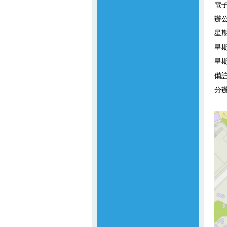
電子
辦
星
星
星
備
分