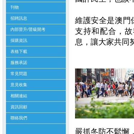
刊物
維護安全是澳門
招聘訊息
支持和配合，故
內部晉升/晉級開考
息，讓大家共同
採購資訊
表格下載
服務承諾
常見問題
意見收集
相關連結
資訊回顧
聯絡我們
嚴抓冬防不鬆懈，守護