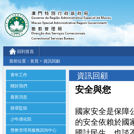
回到首頁
當前位置：
首頁
> 資訊回顧
資訊回顧
青年工作
關於我們
安全與您
最新消息
路環監獄
國家安全是保障
少年感化院
的安全依賴於國
懲教管理局服務諮詢中心
國計民生，也談