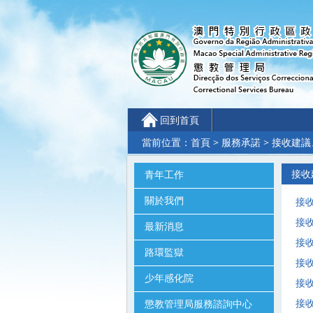
回到首頁
當前位置：
首頁
>
服務承諾
> 接收建
接收
青年工作
關於我們
接收
接收
最新消息
接收
路環監獄
接收
少年感化院
接收
接收
懲教管理局服務諮詢中心