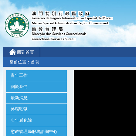
回到首頁
當前位置：
首頁
青年工作
關於我們
最新消息
路環監獄
少年感化院
懲教管理局服務諮詢中心