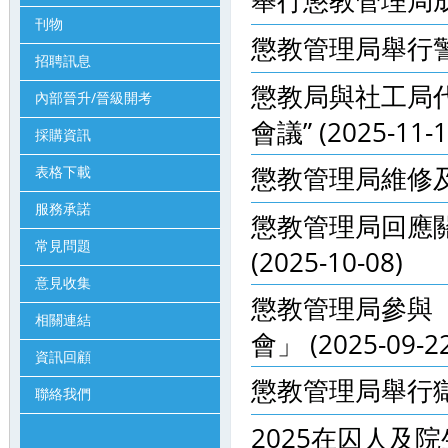
舉行懲教管理局成立十
刊物
懲教管理局舉行警長晉
招聘訊息
懲教局與社工局
內部晉升/晉級開考
會議” (2025-11-1
採購資訊
懲教管理局維修及保養
表格下載
服務承諾
懲教管理局回應
常見問題
(2025-10-08)
意見收集
懲教管理局參與「
相關連結
會」 (2025-09-22
資訊回顧
懲教管理局舉行獄警就
聯絡我們
2025在囚人及院生