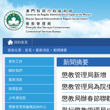
回到首頁
當前位置：
首頁
>
最新消息
> 新聞摘要
新聞摘要
青年工作
關於我們
懲教管理局新增「探
最新消息
懲教管理局為院生舉
路環監獄
懲教局辦春節聯歡會 
少年感化院
懲教管理局服務諮詢中心