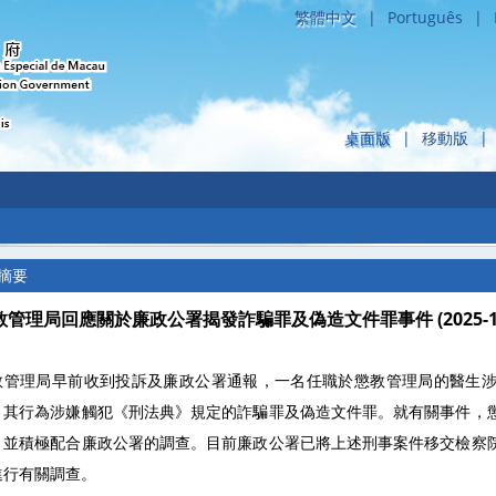
繁體中文
|
Português
|
桌面版
|
移動版
|
摘要
教管理局回應關於廉政公署揭發詐騙罪及偽造文件罪事件 (2025-10-
教管理局早前收到投訴及廉政公署通報，一名任職於懲教管理局的醫生
，其行為涉嫌觸犯《刑法典》規定的詐騙罪及偽造文件罪。就有關事件，
，並積極配合廉政公署的調查。目前廉政公署已將上述刑事案件移交檢察
進行有關調查。