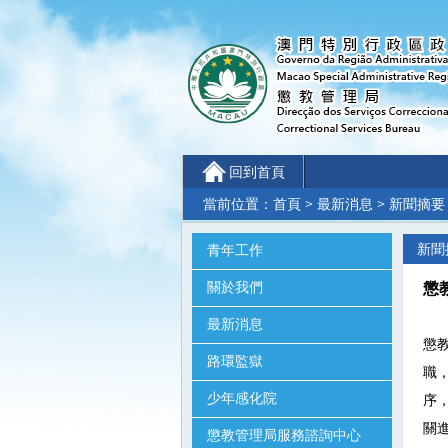
回到首頁
當前位置：
首頁
>
最新消息
> 新聞摘要
新聞
青年工作
關於我們
懲
最新消息
懲
路環監獄
職
少年感化院
序
關
懲教管理局服務諮詢中心