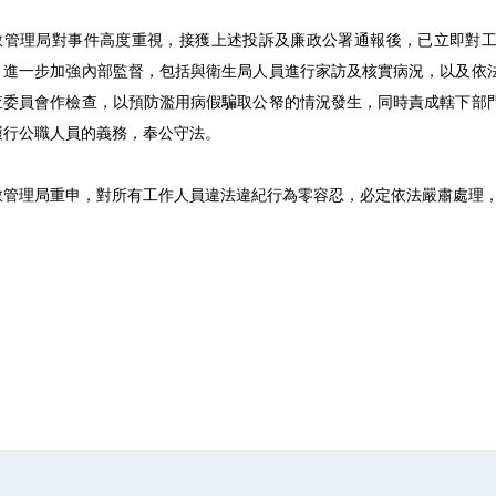
教管理局對事件高度重視，接獲上述投訴及廉政公署通報後，已立即對
，進一步加強內部監督，包括與衛生局人員進行家訪及核實病況，以及依
查委員會作檢查，以預防濫用病假騙取公帑的情況發生，同時責成轄下部
履行公職人員的義務，奉公守法。
教管理局重申，對所有工作人員違法違紀行為零容忍，必定依法嚴肅處理