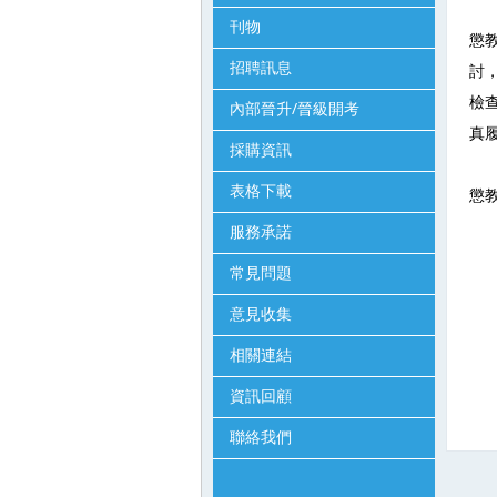
刊物
懲
招聘訊息
討
檢
內部晉升/晉級開考
真
採購資訊
表格下載
懲
服務承諾
常見問題
意見收集
相關連結
資訊回顧
聯絡我們