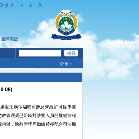
A
English
A
A
無障礙版
分享：
08)
涉嫌濫用病假騙取薪酬及未經許可從事兼
懲教管理局已即時對涉案人員開展紀律程
院偵辦，懲教管理局繼續積極配合司法機