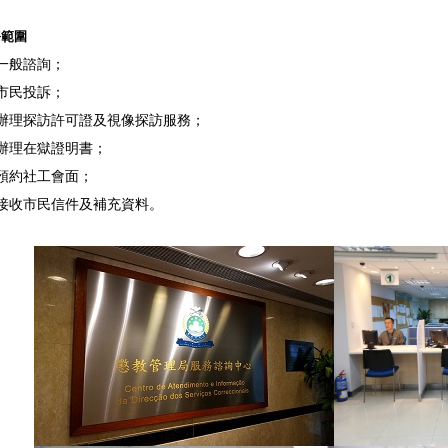
務範圍
一般諮詢；
市民投訴；
辦理探訪許可證及視像探訪服務；
辦理在獄證明書；
預約社工會面；
接收市民信件及補充資料。