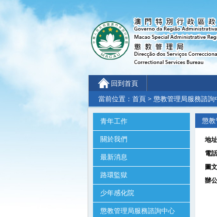
回到首頁
當前位置：
首頁
> 懲教管理局服務諮詢
懲教
青年工作
關於我們
地
電
最新消息
圖
路環監獄
辦公
少年感化院
週
懲教管理局服務諮詢中心