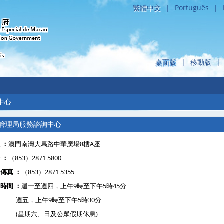
繁體中文
|
Português
|
桌面版
|
移動版
|
中心
管理局服務諮詢中心
址
：
澳門南灣大馬路中華廣場8樓A座
話
：
（853）2871 5800
文傳真
：
（853）2871 5355
時間 ：
週一至週四，上午9時至下午5時45分
五，上午9時至下午5時30分
(星期六、日及公眾假期休息)