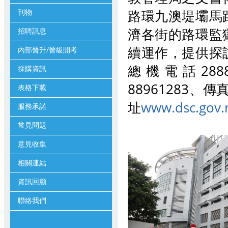
路環九澳堤壩馬
刊物
濟各街的路環監
招聘訊息
續運作，提供探
內部晉升/晉級開考
總機電話288
採購資訊
88961283、傳
表格下載
址
www.dsc.gov
服務承諾
常見問題
意見收集
相關連結
資訊回顧
聯絡我們