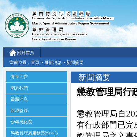
回到首頁
當前位置：
首頁
>
最新消息
> 新聞摘要
新聞摘要
青年工作
關於我們
懲教管理局行政部
最新消息
路環監獄
懲教管理局自2
少年感化院
有行政部門已完成
懲教管理局服務諮詢中心
教管理局之文書