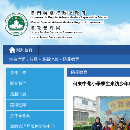
回到首頁
當前位置：
首頁
>
最新消息
> 防罪教育
防罪教育
青年工作
關於我們
何東中葡小學學生來訪少年感化院 (2
最新消息
路環監獄
少年感化院
懲教管理局服務諮詢中心