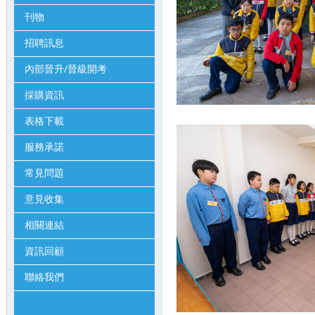
刊物
招聘訊息
內部晉升/晉級開考
採購資訊
表格下載
服務承諾
常見問題
意見收集
相關連結
資訊回顧
聯絡我們