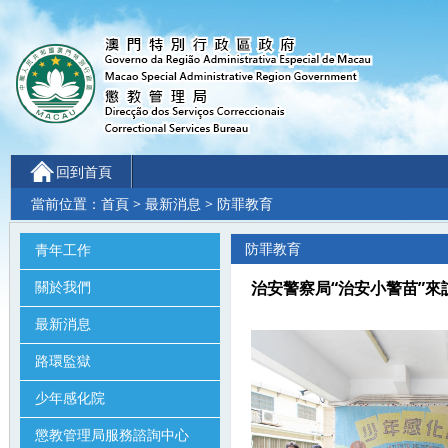
回到首頁
當前位置：
首頁
>
最新消息
> 防罪教育
防罪教育
青年工作
關於我們
治安警察局“治安小警苗”來訪少年
最新消息
路環監獄
少年感化院
懲教管理局服務諮詢中心