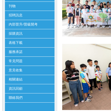
刊物
招聘訊息
內部晉升/晉級開考
採購資訊
表格下載
服務承諾
常見問題
意見收集
相關連結
資訊回顧
聯絡我們