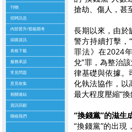
搶劫、傷人，甚
刊物
招聘訊息
長期以來，由於
內部晉升/晉級開考
警方持續打擊，
採購資訊
罪法》在2024
表格下載
兌”罪，為整治
服務承諾
律基礎與依據。
常見問題
化執法協作，以
意見收集
最大程度壓縮“換
相關連結
資訊回顧
“換錢黨”的滋生
聯絡我們
“換錢黨”的出