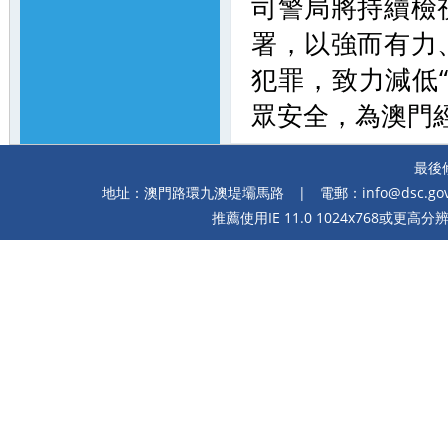
司警局將持續檢
署，以強而有力
犯罪，致力減低
眾安全，為澳門
最後修
地址：澳門路環九澳堤壩馬路
| 電郵：
info@dsc.go
推薦使用IE 11.0 1024x768或更