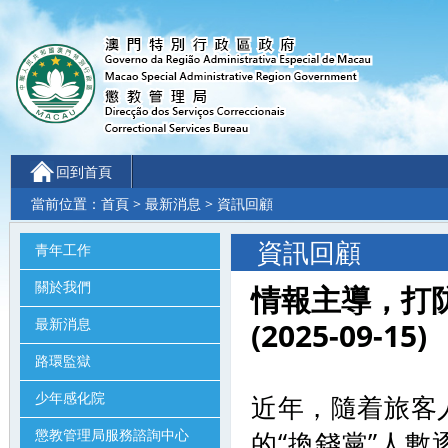
回到首頁
當前位置：
首頁
>
最新消息
> 資訊回顧
資訊回顧
青年工作
關於我們
情報主導，打
最新消息
(2025-09-15)
路環監獄
少年感化院
近年，隨着旅客
懲教管理局服務諮詢中心
的“換錢黨”人