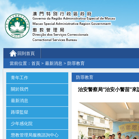
回到首頁
當前位置：
首頁
>
最新消息
> 防罪教育
防罪教育
青年工作
關於我們
治安警察局“治安小警苗”來訪少年
最新消息
路環監獄
少年感化院
懲教管理局服務諮詢中心