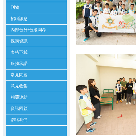
刊物
招聘訊息
內部晉升/晉級開考
採購資訊
表格下載
服務承諾
常見問題
意見收集
相關連結
資訊回顧
聯絡我們