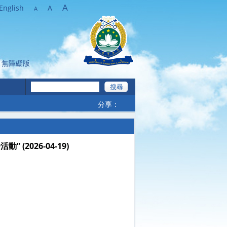
A
English
A
A
無障礙版
分享：
2026-04-19)