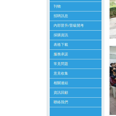
刊物
招聘訊息
內部晉升/晉級開考
採購資訊
表格下載
服務承諾
常見問題
意見收集
相關連結
資訊回顧
聯絡我們