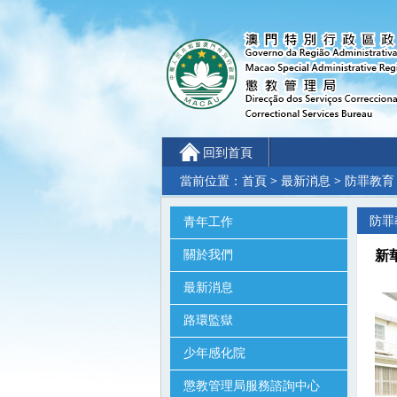
回到首頁
當前位置：
首頁
>
最新消息
> 防罪教育
防罪
青年工作
關於我們
新華
最新消息
路環監獄
少年感化院
懲教管理局服務諮詢中心